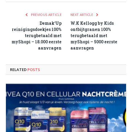
PREVIOUS ARTICLE
NEXT ARTICLE
Demak’Up
W.K Kellogg by Kids
reinigingsdoekjes 100%
ontbijtgranen 100%
terugbetaald met
terugbetaald met
myShopi – 18.000 eerste
myShopi – 5000 eerste
aanvragen
aanvragen
RELATED
POSTS