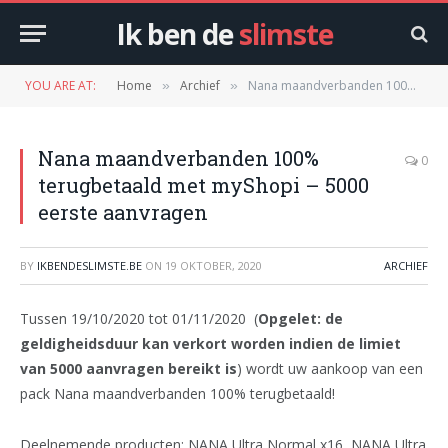
Ik ben de
slimste
YOU ARE AT:
Home
Archief
Nana maandverbanden 100% terugbetaald met myShopi – 5000 eerste aanvragen
»
»
Nana maandverbanden 100%
0
terugbetaald met myShopi – 5000
eerste aanvragen
BY
IKBENDESLIMSTE.BE
ON
19 OKTOBER, 2020
ARCHIEF
Tussen 19/10/2020 tot 01/11/2020 (
Opgelet: de
geldigheidsduur kan verkort worden indien de limiet
van 5000 aanvragen bereikt is
) wordt uw aankoop van een
pack Nana maandverbanden 100% terugbetaald!
Deelnemende producten: NANA Ultra Normal x16, NANA Ultra