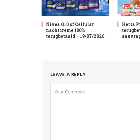
Nivea Q10 of Cellular
Herta P
nachtcrème 100%
terugbet
terugbetaald – 19/07/2026
aanvra
LEAVE A REPLY