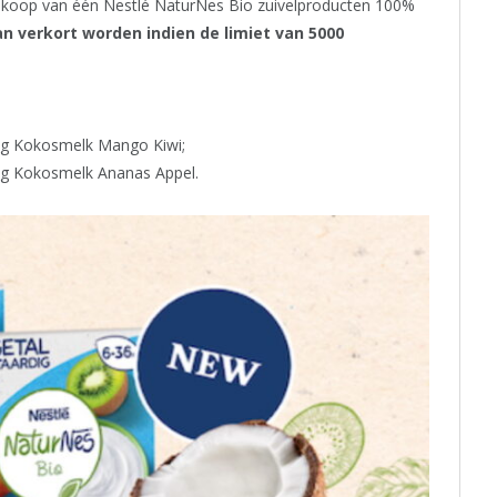
koop van één Nestlé NaturNes Bio zuivelproducten 100%
n verkort worden indien de limiet van 5000
0 g Kokosmelk Mango Kiwi;
0 g Kokosmelk An
anas Appel
.