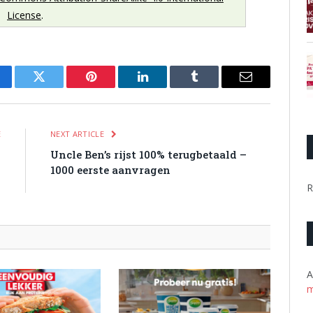
License
.
cebook
Twitter
Pinterest
LinkedIn
Tumblr
Email
E
NEXT ARTICLE
w
Uncle Ben’s rijst 100% terugbetaald –
n
1000 eerste aanvragen
0
R
A
m