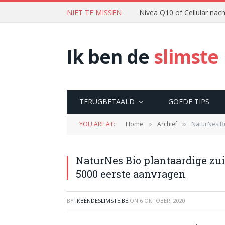
NIET TE MISSEN
Nivea Q10 of Cellular na
Ik ben de
slimste
TERUGBETAALD
GOEDE TIPS
YOU ARE AT:
Home
Archief
NaturNes Bi
»
»
NaturNes Bio plantaardige zu
5000 eerste aanvragen
BY
IKBENDESLIMSTE.BE
ON
6 OKTOBER, 2020