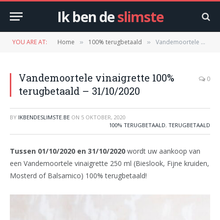
Ik ben de
slimste
YOU ARE AT:
Home
100% terugbetaald
Vandemoortele vinaigrette 100% terugbetaald – 31/10/2020
»
»
Vandemoortele vinaigrette 100%
0
terugbetaald – 31/10/2020
BY
IKBENDESLIMSTE.BE
ON
5 OKTOBER, 2020
100% TERUGBETAALD
,
TERUGBETAALD
Tussen 01/10/2020 en 31/10/2020
wordt uw aankoop van
een Vandemoortele vinaigrette 250 ml (Bieslook, Fijne kruiden,
Mosterd of Balsamico) 100% terugbetaald!