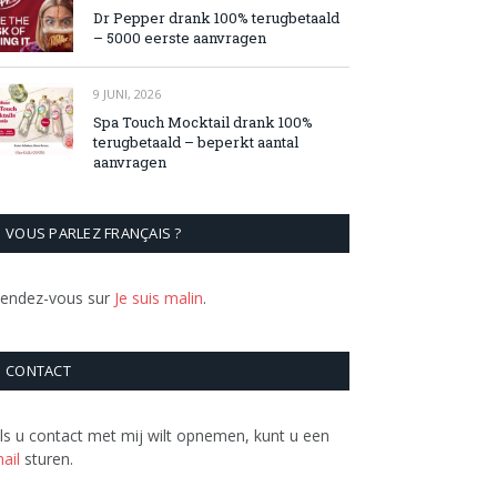
Dr Pepper drank 100% terugbetaald
– 5000 eerste aanvragen
9 JUNI, 2026
Spa Touch Mocktail drank 100%
terugbetaald – beperkt aantal
aanvragen
VOUS PARLEZ FRANÇAIS ?
endez-vous sur
Je suis malin
.
CONTACT
ls u contact met mij wilt opnemen, kunt u een
ail
sturen.