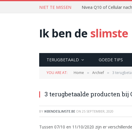
NIET TE MISSEN
Nivea Q10 of Cellular na
Ik ben de
slimste
TERUGBETAALD
GOEDE TIPS
YOU ARE AT:
Home
Archief
3 terugbeta
»
»
3 terugbetaalde producten bij 
BY
IKBENDESLIMSTE.BE
ON
25 SEPTEMBER, 2020
Tussen 07/10 en 11/10/2020 zijn er verschillend