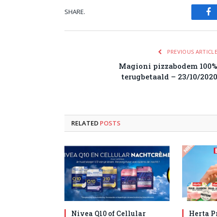
SHARE.
Fa
PREVIOUS ARTICL
Magioni pizzabodem 100
terugbetaald – 23/10/202
RELATED
POSTS
Nivea Q10 of Cellular
Herta P