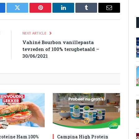
cebook
Twitter
Pinterest
LinkedIn
Tumblr
Email
E
NEXT ARTICLE
%
Vahiné Bourbon vanillepasta
0
tevreden of 100% terugbetaald –
30/06/2021
roteine Ham 100%
Campina High Protein