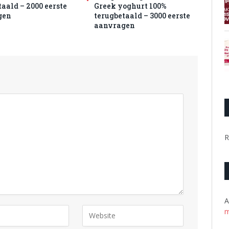
aald – 2000 eerste
Greek yoghurt 100%
gen
terugbetaald – 3000 eerste
aanvragen
R
A
m