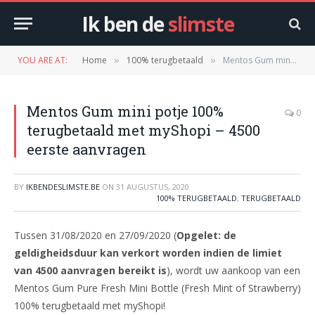
Ik ben de
slimste
YOU ARE AT:
Home
100% terugbetaald
Mentos Gum mini potje 100% terugbetaald met myShopi – 4500 eerste aanvragen
»
»
Mentos Gum mini potje 100%
0
terugbetaald met myShopi – 4500
eerste aanvragen
BY
IKBENDESLIMSTE.BE
ON
31 AUGUSTUS, 2020
100% TERUGBETAALD
,
TERUGBETAALD
Tussen 31/08/2020 en 27/09/2020 (
Opgelet: de
geldigheidsduur kan verkort worden indien de limiet
van 4500 aanvragen bereikt is
), wordt uw aankoop van een
Mentos Gum Pure Fresh Mini Bottle (Fresh Mint of Strawberry)
100% terugbetaald met myShopi!