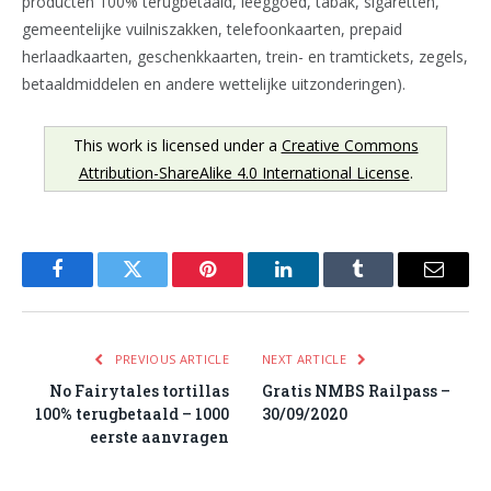
producten 100% terugbetaald, leeggoed, tabak, sigaretten,
gemeentelijke vuilniszakken, telefoonkaarten, prepaid
herlaadkaarten, geschenkkaarten, trein- en tramtickets, zegels,
betaaldmiddelen en andere wettelijke uitzonderingen).
This work is licensed under a
Creative Commons
Attribution-ShareAlike 4.0 International License
.
Facebook
Twitter
Pinterest
LinkedIn
Tumblr
Email
PREVIOUS ARTICLE
NEXT ARTICLE
No Fairytales tortillas
Gratis NMBS Railpass –
100% terugbetaald – 1000
30/09/2020
eerste aanvragen