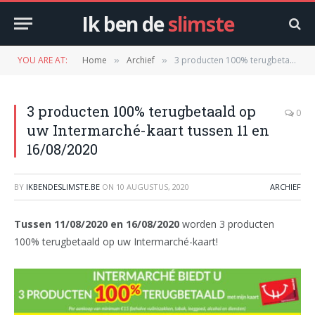
Ik ben de
slimste
YOU ARE AT:
Home
Archief
3 producten 100% terugbetaald op uw Intermarché-kaart tussen 11 en 16/08/2020
»
»
3 producten 100% terugbetaald op
0
uw Intermarché-kaart tussen 11 en
16/08/2020
BY
IKBENDESLIMSTE.BE
ON
10 AUGUSTUS, 2020
ARCHIEF
Tussen 11/08/2020 en 16/08/2020
worden 3 producten
100% terugbetaald op uw Intermarché-kaart!