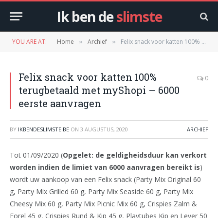
Ik ben de
slimste
YOU ARE AT:
Home
Archief
Felix snack voor katten 100% terugbetaald met myShopi – 6000 eerste aanvragen
»
»
Felix snack voor katten 100%
0
terugbetaald met myShopi – 6000
eerste aanvragen
BY
IKBENDESLIMSTE.BE
ON
3 AUGUSTUS, 2020
ARCHIEF
Tot 01/09/2020 (
Opgelet: de geldigheidsduur kan verkort
worden indien de limiet van 6000 aanvragen bereikt is
)
wordt uw aankoop van een Felix snack (Party Mix Original 60
g, Party Mix Grilled 60 g, Party Mix Seaside 60 g, Party Mix
Cheesy Mix 60 g, Party Mix Picnic Mix 60 g, Crispies Zalm &
Forel 45 g, Crispies Rund & Kip 45 g, Playtubes Kip en Lever 50