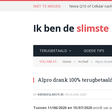
NIET TE MISSEN
Nivea Q10 of Cellular na
Ik ben de
slimste
TERUGBETAALD
GOEDE TIPS
YOU ARE AT:
Home
Archief
Alpro dran
»
»
Alpro drank 100% terugbetaald
BY
IKBENDESLIMSTE.BE
ON
26 JUNI, 2020
Tussen 11/06/2020 en 15/07/2020
wordt uw aa