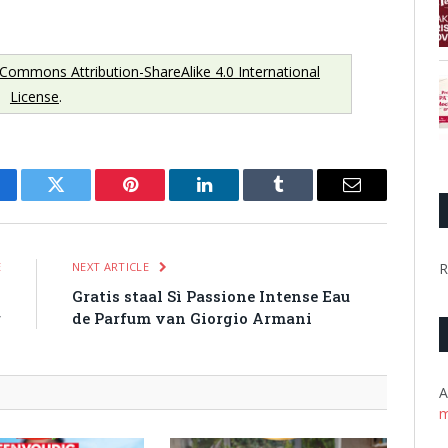
 Commons Attribution-ShareAlike 4.0 International
License
.
cebook
Twitter
Pinterest
LinkedIn
Tumblr
Email
R
E
NEXT ARTICLE
n
Gratis staal Sì Passione Intense Eau
r
de Parfum van Giorgio Armani
A
m