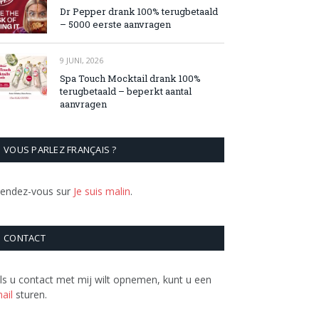
Dr Pepper drank 100% terugbetaald
– 5000 eerste aanvragen
9 JUNI, 2026
Spa Touch Mocktail drank 100%
terugbetaald – beperkt aantal
aanvragen
VOUS PARLEZ FRANÇAIS ?
endez-vous sur
Je suis malin
.
CONTACT
ls u contact met mij wilt opnemen, kunt u een
ail
sturen.