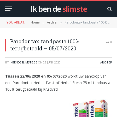
Ik ben de
slimste
YOU ARE AT:
Home
Archief
Parodontax tandpasta 100% terugbetaald – 05/07/2020
»
»
Parodontax tandpasta 100%
0
terugbetaald – 05/07/2020
BY
IKBENDESLIMSTE.BE
ON
23 JUNI, 2020
ARCHIEF
Tussen 22/06/2020 en 05/07/2020
wordt uw aankoop van
een Parodontax Herbal Twist of Herbal Fresh 75 ml tandpasta
100% terugbetaald bij Kruidvat!