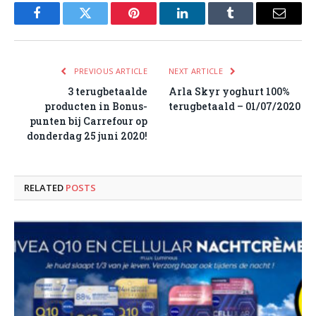
Facebook
Twitter
Pinterest
LinkedIn
Tumblr
Email
PREVIOUS ARTICLE
NEXT ARTICLE
3 terugbetaalde
Arla Skyr yoghurt 100%
producten in Bonus-
terugbetaald – 01/07/2020
punten bij Carrefour op
donderdag 25 juni 2020!
RELATED
POSTS