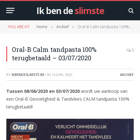
Ik ben de
slimste
YOU ARE AT:
Home
Archief
Oral-B Calm tandpasta 100% terugbetaald – 03/07/2020
»
»
Oral-B Calm tandpasta 100%
0
terugbetaald – 03/07/2020
BY
IKBENDESLIMSTE.BE
ON
16 JUNI, 2020
ARCHIEF
Tussen 08/06/2020 en 03/07/2020
wordt uw aankoop van
een Oral-B Gevoeligheid & Tandvlees CALM tandpasta 100%
terugbetaald!