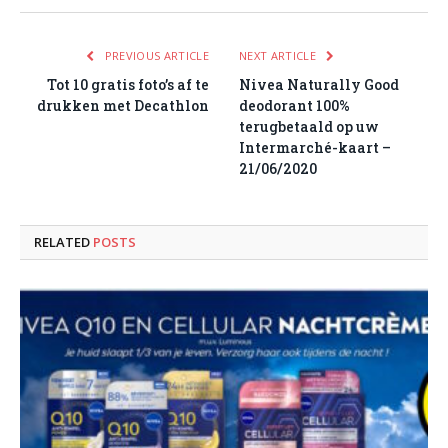
PREVIOUS ARTICLE
NEXT ARTICLE
Tot 10 gratis foto’s af te
Nivea Naturally Good
drukken met Decathlon
deodorant 100%
terugbetaald op uw
Intermarché-kaart –
21/06/2020
RELATED
POSTS