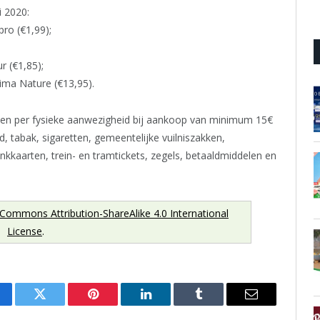
 2020:
ro (€1,99);
r (€1,85);
ma Nature (€13,95).
n en per fysieke aanwezigheid bij aankoop van minimum 15€
 tabak, sigaretten, gemeentelijke vuilniszakken,
kkaarten, trein- en tramtickets, zegels, betaaldmiddelen en
 Commons Attribution-ShareAlike 4.0 International
License
.
cebook
Twitter
Pinterest
LinkedIn
Tumblr
Email