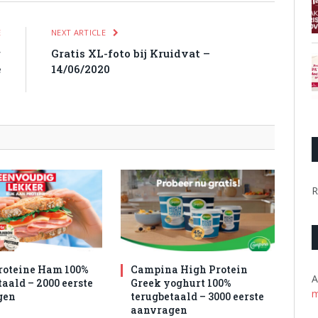
E
NEXT ARTICLE
r
Gratis XL-foto bij Kruidvat –
e
14/06/2020
n
R
roteine Ham 100%
Campina High Protein
A
aald – 2000 eerste
Greek yoghurt 100%
m
gen
terugbetaald – 3000 eerste
aanvragen