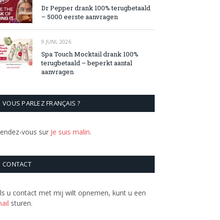
Dr Pepper drank 100% terugbetaald
– 5000 eerste aanvragen
9 JUNI, 2026
Spa Touch Mocktail drank 100%
terugbetaald – beperkt aantal
aanvragen
VOUS PARLEZ FRANÇAIS ?
endez-vous sur
Je suis malin
.
CONTACT
ls u contact met mij wilt opnemen, kunt u een
ail
sturen.