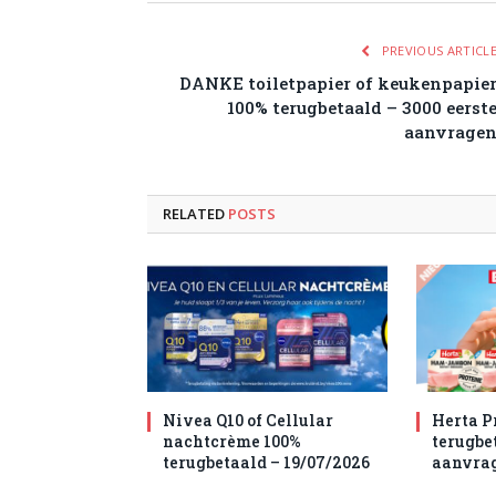
PREVIOUS ARTICL
DANKE toiletpapier of keukenpapie
100% terugbetaald – 3000 eerst
aanvrage
RELATED
POSTS
Nivea Q10 of Cellular
Herta P
nachtcrème 100%
terugbet
terugbetaald – 19/07/2026
aanvra