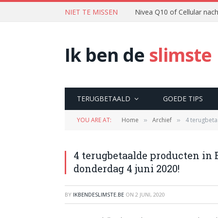
NIET TE MISSEN
Nivea Q10 of Cellular na
Ik ben de
slimste
TERUGBETAALD
GOEDE TIPS
YOU ARE AT:
Home
Archief
4 terugbeta
»
»
4 terugbetaalde producten in 
donderdag 4 juni 2020!
BY
IKBENDESLIMSTE.BE
ON
2 JUNI, 2020