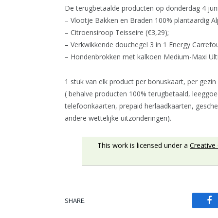
De terugbetaalde producten op donderdag 4 juni
– Vlootje Bakken en Braden 100% plantaardig Alp
– Citroensiroop Teisseire (€3,29);
– Verkwikkende douchegel 3 in 1 Energy Carrefou
– Hondenbrokken met kalkoen Medium-Maxi Ulti
1 stuk van elk product per bonuskaart, per gezi
( behalve producten 100% terugbetaald, leeggoed,
telefoonkaarten, prepaid herlaadkaarten, geschen
andere wettelijke uitzonderingen).
This work is licensed under a
Creative
SHARE.
Fa