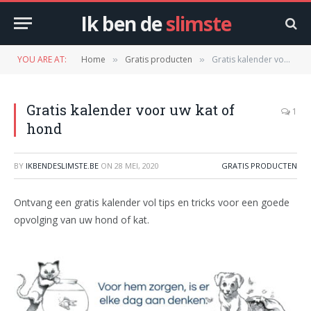
Ik ben de
slimste
YOU ARE AT:
Home
Gratis producten
Gratis kalender voor uw kat of hond
»
»
Gratis kalender voor uw kat of
1
hond
BY
IKBENDESLIMSTE.BE
ON
28 MEI, 2020
GRATIS PRODUCTEN
Ontvang een gratis kalender vol tips en tricks voor een goede
opvolging van uw hond of kat.