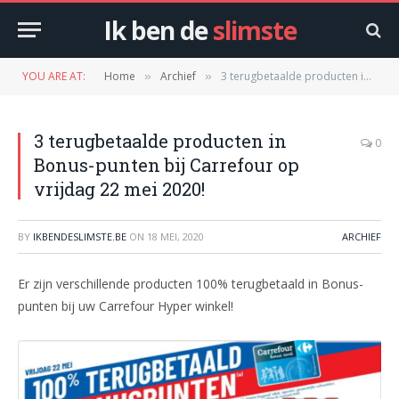
Ik ben de
slimste
YOU ARE AT:
Home
Archief
3 terugbetaalde producten in Bonus-punten bij Carrefour op vrijdag 22 mei 2020!
»
»
3 terugbetaalde producten in
0
Bonus-punten bij Carrefour op
vrijdag 22 mei 2020!
BY
IKBENDESLIMSTE.BE
ON
18 MEI, 2020
ARCHIEF
Er zijn verschillende producten 100% terugbetaald in Bonus-
punten bij uw Carrefour Hyper winkel!