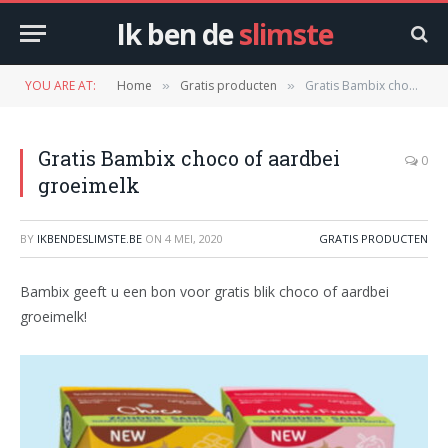
Ik ben de
slimste
YOU ARE AT:
Home
Gratis producten
Gratis Bambix choco of aardbei groeimelk
»
»
Gratis Bambix choco of aardbei
0
groeimelk
BY
IKBENDESLIMSTE.BE
ON
4 MEI, 2020
GRATIS PRODUCTEN
Bambix geeft u een bon voor gratis blik choco of aardbei
groeimelk!