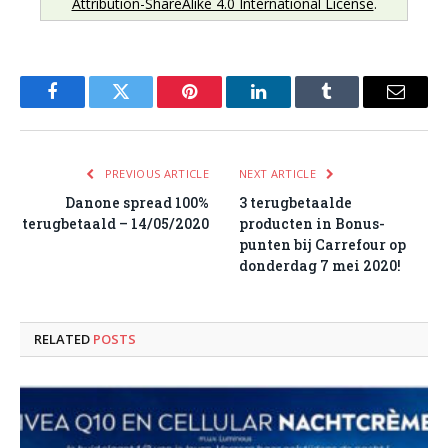
Attribution-ShareAlike 4.0 International License
.
Facebook
Twitter
Pinterest
LinkedIn
Tumblr
Email
PREVIOUS ARTICLE
NEXT ARTICLE
Danone spread 100%
3 terugbetaalde
terugbetaald – 14/05/2020
producten in Bonus-
punten bij Carrefour op
donderdag 7 mei 2020!
RELATED
POSTS