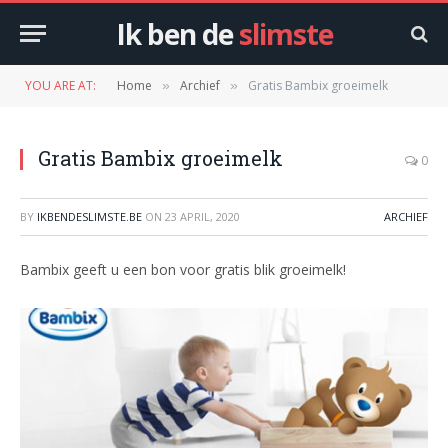
Ik ben de
slimste
YOU ARE AT:
Home
Archief
Gratis Bambix groeimelk
»
»
Gratis Bambix groeimelk
0
BY
IKBENDESLIMSTE.BE
ON
23 APRIL, 2020
ARCHIEF
Bambix geeft u een bon voor gratis blik groeimelk!