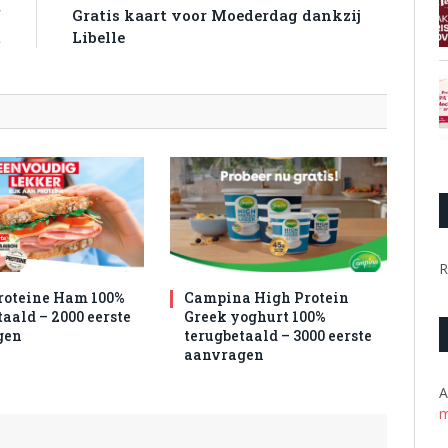
f
Gratis kaart voor Moederdag dankzij
t
Libelle
R
roteine Ham 100%
Campina High Protein
aald – 2000 eerste
Greek yoghurt 100%
gen
terugbetaald – 3000 eerste
aanvragen
A
m