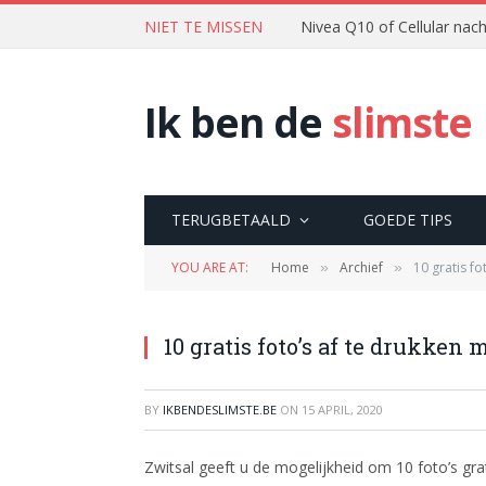
NIET TE MISSEN
Nivea Q10 of Cellular na
Ik ben de
slimste
TERUGBETAALD
GOEDE TIPS
YOU ARE AT:
Home
Archief
10 gratis fo
»
»
10 gratis foto’s af te drukken 
BY
IKBENDESLIMSTE.BE
ON
15 APRIL, 2020
Zwitsal geeft u de mogelijkheid om 10 foto’s grat