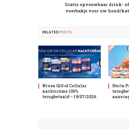
Gratis opvouwbaar drink- o
voerbakje voor uw hond/ka
RELATED
POSTS
Nivea Q10 of Cellular
Herta P
nachtcrème 100%
terugbet
terugbetaald – 19/07/2026
aanvra