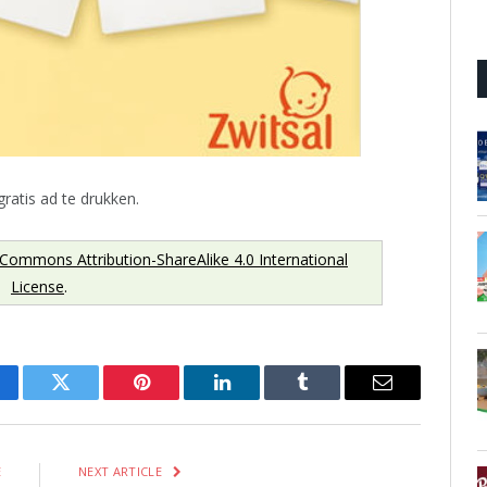
ratis ad te drukken.
 Commons Attribution-ShareAlike 4.0 International
License
.
cebook
Twitter
Pinterest
LinkedIn
Tumblr
Email
E
NEXT ARTICLE