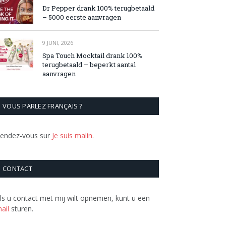
Dr Pepper drank 100% terugbetaald
– 5000 eerste aanvragen
9 JUNI, 2026
Spa Touch Mocktail drank 100%
terugbetaald – beperkt aantal
aanvragen
VOUS PARLEZ FRANÇAIS ?
endez-vous sur
Je suis malin
.
CONTACT
ls u contact met mij wilt opnemen, kunt u een
ail
sturen.