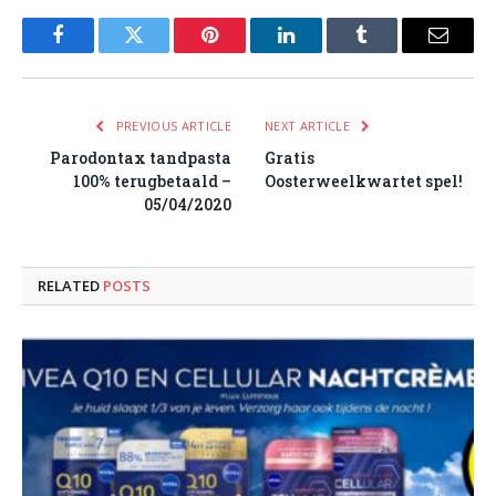
Facebook
Twitter
Pinterest
LinkedIn
Tumblr
Email
PREVIOUS ARTICLE
NEXT ARTICLE
Parodontax tandpasta
Gratis
100% terugbetaald –
Oosterweelkwartet spel!
05/04/2020
RELATED
POSTS