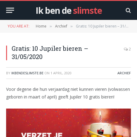
Ik ben de
slimste
YOU ARE AT:
Home
Archief
Gratis: 10 Jupiler bieren – 31/05/2020
»
»
Gratis: 10 Jupiler bieren –
2
31/05/2020
BY
IKBENDESLIMSTE.BE
ON
1 APRIL, 2020
ARCHIEF
Voor degene die hun verjaardag niet kunnen vieren (volwassen
geboren in maart of april) geeft Jupiler 10 gratis bieren!