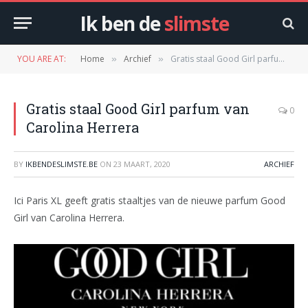
Ik ben de
slimste
YOU ARE AT:
Home
Archief
Gratis staal Good Girl parfum van Carolina Herrera
»
»
Gratis staal Good Girl parfum van
0
Carolina Herrera
BY
IKBENDESLIMSTE.BE
ON
23 MAART, 2020
ARCHIEF
Ici Paris XL geeft gratis staaltjes van de nieuwe parfum Good
Girl van Carolina Herrera.