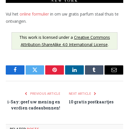
Vul het
online formulier
in om uw gratis parfum staal thuis te
ontvangen.
This work is licensed under a
Creative Commons
Attribution-ShareAlike 4.0 International License
.
Facebook
Twitter
Pinterest
LinkedIn
Tumblr
Email
PREVIOUS ARTICLE
NEXT ARTICLE
i-Say: geef uw mening en
10 gratis postkaartjes
verdien cadeaubonnen!
RELATED
POSTS