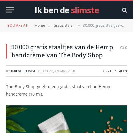
Ik ben de
slimste
YOU ARE AT:
Home
Gratis stalen
30.000 gratis staaltjes van de Hemp handcrème van The Body Shop
»
»
30.000 gratis staaltjes van de Hemp
0
handcrème van The Body Shop
BY
IKBENDESLIMSTE.BE
ON
27 JANUARI, 2020
GRATIS STALEN
The Body Shop geeft u een gratis staal van hun Hemp
handcrème (10 ml).