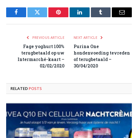
Facebook
Twitter
Pinterest
LinkedIn
Tumblr
Email
PREVIOUS ARTICLE
NEXT ARTICLE
Fage yoghurt 100%
Purina One
terugbetaald op uw
hondenvoeding tevreden
Intermarché-kaart –
of terugbetaald –
02/02/2020
30/04/2020
RELATED
POSTS