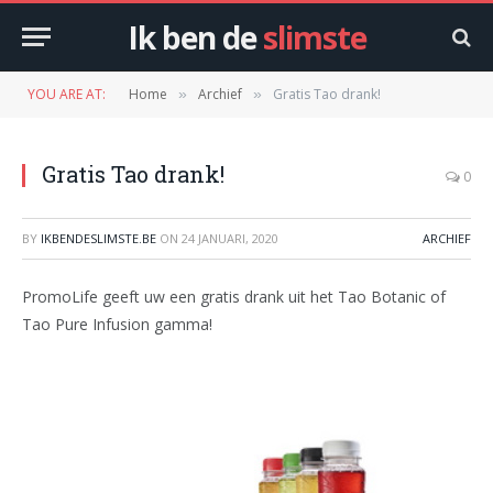
Ik ben de
slimste
YOU ARE AT:
Home
Archief
Gratis Tao drank!
»
»
Gratis Tao drank!
0
BY
IKBENDESLIMSTE.BE
ON
24 JANUARI, 2020
ARCHIEF
PromoLife geeft uw een gratis drank uit het Tao Botanic of
Tao Pure Infusion gamma!