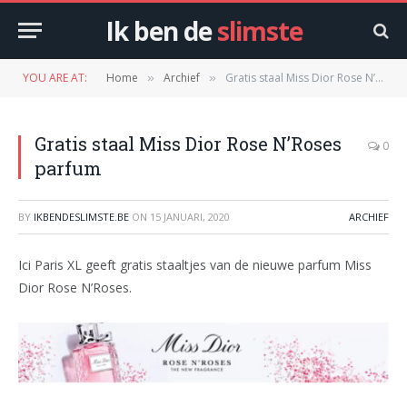
Ik ben de
slimste
YOU ARE AT:
Home
Archief
Gratis staal Miss Dior Rose N’Roses parfum
»
»
Gratis staal Miss Dior Rose N’Roses
0
parfum
BY
IKBENDESLIMSTE.BE
ON
15 JANUARI, 2020
ARCHIEF
Ici Paris XL geeft gratis staaltjes van de nieuwe parfum Miss
Dior Rose N’Roses.