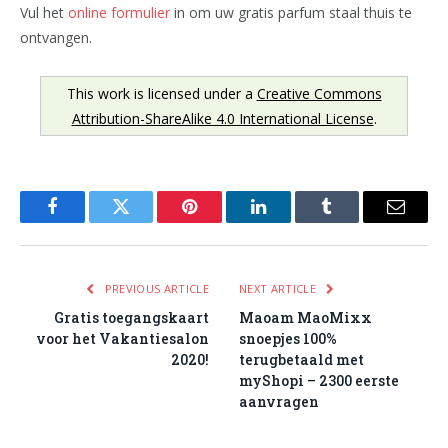
Vul het
online formulier
in om uw gratis parfum staal thuis te
ontvangen.
This work is licensed under a
Creative Commons
Attribution-ShareAlike 4.0 International License
.
Facebook
Twitter
Pinterest
LinkedIn
Tumblr
Email
PREVIOUS ARTICLE
NEXT ARTICLE
Gratis toegangskaart
Maoam MaoMixx
voor het Vakantiesalon
snoepjes 100%
2020!
terugbetaald met
myShopi – 2300 eerste
aanvragen