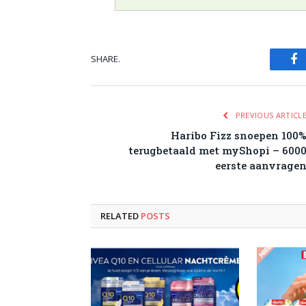
SHARE.
Fa
PREVIOUS ARTICL
Haribo Fizz snoepen 100
terugbetaald met myShopi – 600
eerste aanvrage
RELATED
POSTS