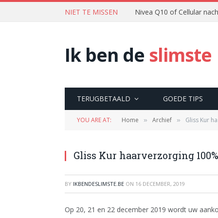
NIET TE MISSEN
Nivea Q10 of Cellular na
Ik ben de
slimste
TERUGBETAALD
GOEDE TIPS
YOU ARE AT:
Home
Archief
Gliss Kur h
»
»
Gliss Kur haarverzorging 100%
BY
IKBENDESLIMSTE.BE
ON
16 DECEMBER, 2019
Op 20, 21 en 22 december 2019 wordt uw aankoo