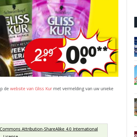
op de
website van Gliss Kur
met vermelding van uw unieke
 Commons Attribution-ShareAlike 4.0 International
License
.