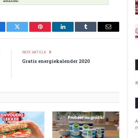
cebook
Twitter
Pinterest
LinkedIn
Tumblr
Email
E
NEXT ARTICLE
%
Gratis energiekalender 2020
0
n
R
A
m