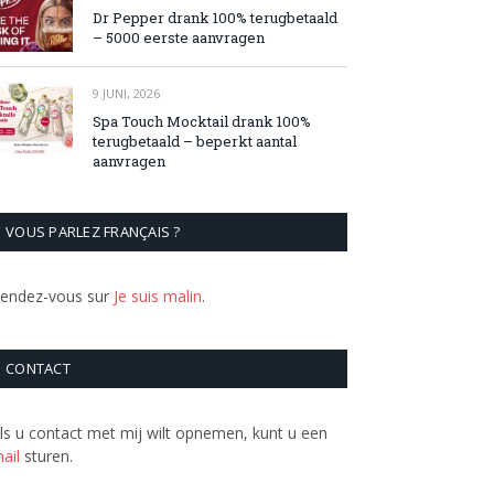
Dr Pepper drank 100% terugbetaald
– 5000 eerste aanvragen
9 JUNI, 2026
Spa Touch Mocktail drank 100%
terugbetaald – beperkt aantal
aanvragen
VOUS PARLEZ FRANÇAIS ?
endez-vous sur
Je suis malin
.
CONTACT
ls u contact met mij wilt opnemen, kunt u een
ail
sturen.