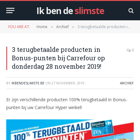
Ik ben de
slimste
YOU ARE AT:
Home
Archief
3 terugbetaalde producten in Bonus-punten bij Carrefour op donderdag 28 november 2019!
»
»
3 terugbetaalde producten in
0
Bonus-punten bij Carrefour op
donderdag 28 november 2019!
BY
IKBENDESLIMSTE.BE
ON
27 NOVEMBER, 2019
ARCHIEF
Er zijn verschillende producten 100% terugbetaald in Bonus-
punten bij uw Carrefour Hyper winkel!