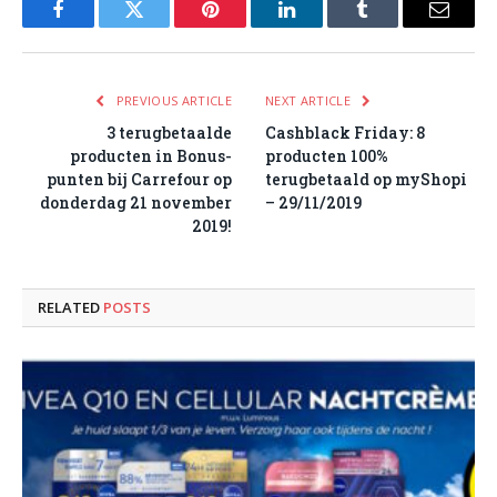
Facebook
Twitter
Pinterest
LinkedIn
Tumblr
Email
PREVIOUS ARTICLE
NEXT ARTICLE
3 terugbetaalde
Cashblack Friday: 8
producten in Bonus-
producten 100%
punten bij Carrefour op
terugbetaald op myShopi
donderdag 21 november
– 29/11/2019
2019!
RELATED
POSTS