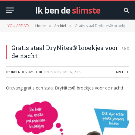
Ik ben de
slimste
YOU ARE AT:
Home
Archief
Gratis staal DryNites® broekjes voor de nacht!
»
»
Gratis staal DryNites® broekjes voor
0
de nacht!
BY
IKBENDESLIMSTE.BE
ON
19 NOVEMBER, 2019
ARCHIEF
Ontvang gratis een staal DryNites® broekjes voor de nacht!