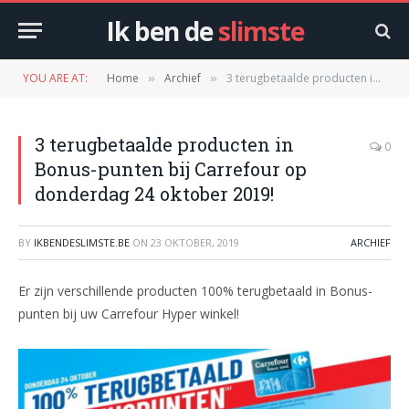
Ik ben de
slimste
YOU ARE AT:
Home
Archief
3 terugbetaalde producten in Bonus-punten bij Carrefour op donderdag 24 oktober 2019!
»
»
3 terugbetaalde producten in
0
Bonus-punten bij Carrefour op
donderdag 24 oktober 2019!
BY
IKBENDESLIMSTE.BE
ON
23 OKTOBER, 2019
ARCHIEF
Er zijn verschillende producten 100% terugbetaald in Bonus-
punten bij uw Carrefour Hyper winkel!