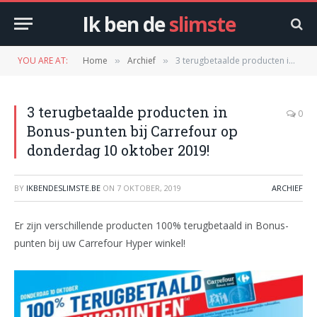
Ik ben de
slimste
YOU ARE AT:
Home
Archief
3 terugbetaalde producten in Bonus-punten bij Carrefour op donderdag 10 oktober 2019!
»
»
3 terugbetaalde producten in
0
Bonus-punten bij Carrefour op
donderdag 10 oktober 2019!
BY
IKBENDESLIMSTE.BE
ON
7 OKTOBER, 2019
ARCHIEF
Er zijn verschillende producten 100% terugbetaald in Bonus-
punten bij uw Carrefour Hyper winkel!