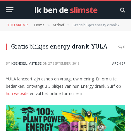
Ik ben de
slimste
YOU ARE AT:
Home
Archief
Gratis blikjes energy drank YULA
»
»
Gratis blikjes energy drank YULA
0
BY
IKBENDESLIMSTE.BE
ON
27 SEPTEMBER, 2019
ARCHIEF
YULA lanceert zijn eshop en vraagt uw mening. En om u te
bedanken, ontvangt u 3 blikjes van hun Energy drank. Surf op
hun website
en vul het online formulier in.