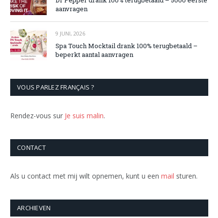
Dr Pepper drank 100% terugbetaald – 5000 eerste
aanvragen
9 JUNI, 2026
Spa Touch Mocktail drank 100% terugbetaald –
beperkt aantal aanvragen
VOUS PARLEZ FRANÇAIS ?
Rendez-vous sur
Je suis malin
.
CONTACT
Als u contact met mij wilt opnemen, kunt u een
mail
sturen.
ARCHIEVEN