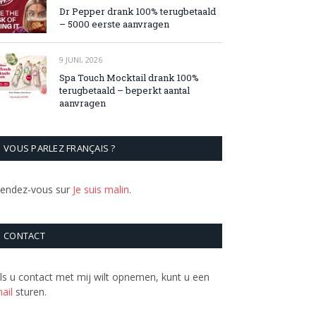
Dr Pepper drank 100% terugbetaald
– 5000 eerste aanvragen
9 JUNI, 2026
Spa Touch Mocktail drank 100%
terugbetaald – beperkt aantal
aanvragen
VOUS PARLEZ FRANÇAIS ?
endez-vous sur
Je suis malin
.
CONTACT
ls u contact met mij wilt opnemen, kunt u een
ail
sturen.