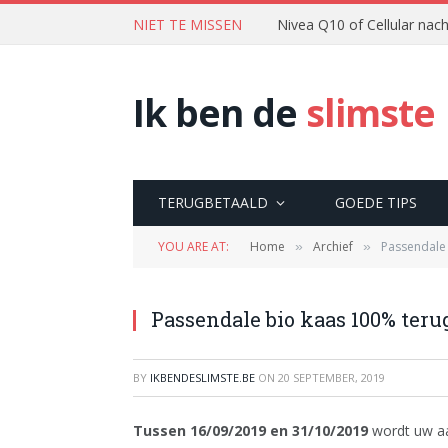
NIET TE MISSEN
Nivea Q10 of Cellular na
Ik ben de
slimste
TERUGBETAALD
GOEDE TIPS
YOU ARE AT:
Home
Archief
Passendale 
»
»
Passendale bio kaas 100% terug
BY
IKBENDESLIMSTE.BE
ON
20 SEPTEMBER, 2019
Tussen 16/09/2019 en 31/10/2019
wordt uw aa