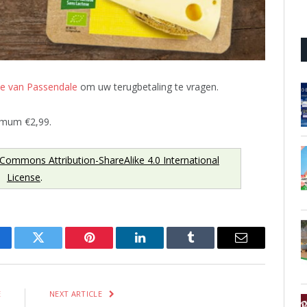
te van Passendale
om uw terugbetaling te vragen.
imum €2,99.
 Commons Attribution-ShareAlike 4.0 International
License
.
cebook
Twitter
Pinterest
LinkedIn
Tumblr
Email
E
NEXT ARTICLE