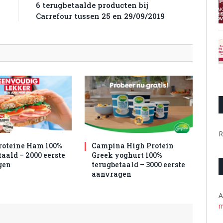
w
6 terugbetaalde producten bij
9
Carrefour tussen 25 en 29/09/2019
R
roteine Ham 100%
Campina High Protein
aald – 2000 eerste
Greek yoghurt 100%
gen
terugbetaald – 3000 eerste
aanvragen
A
m