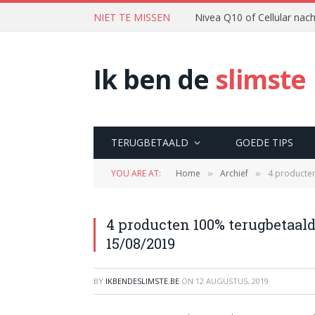
NIET TE MISSEN
Nivea Q10 of Cellular na
Ik ben de
slimste
TERUGBETAALD
GOEDE TIPS
YOU ARE AT:
Home
Archief
4 producte
»
»
4 producten 100% terugbetaal
15/08/2019
BY
IKBENDESLIMSTE.BE
ON
12 AUGUSTUS, 2019