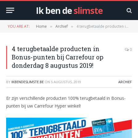
Ik ben de
slimste
YOU ARE AT:
Home
Archief
4 terugbetaalde producten in Bonus-punten bij Carrefour op donderdag 8 augustus 2019!
»
»
4 terugbetaalde producten in
0
Bonus-punten bij Carrefour op
donderdag 8 augustus 2019!
BY
IKBENDESLIMSTE.BE
ON
5 AUGUSTUS, 2019
ARCHIEF
Er zijn verschillende producten 100% terugbetaald in Bonus-
punten bij uw Carrefour Hyper winkel!