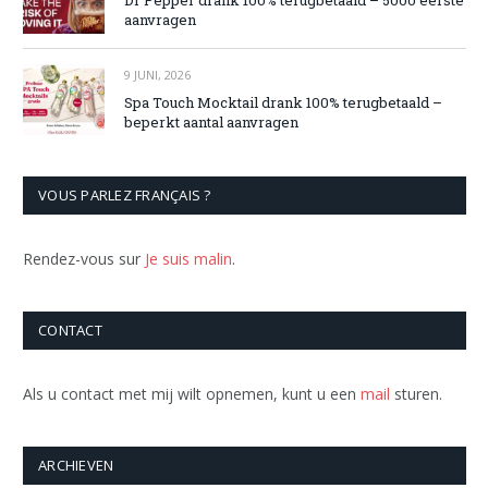
Dr Pepper drank 100% terugbetaald – 5000 eerste
aanvragen
9 JUNI, 2026
Spa Touch Mocktail drank 100% terugbetaald –
beperkt aantal aanvragen
VOUS PARLEZ FRANÇAIS ?
Rendez-vous sur
Je suis malin
.
CONTACT
Als u contact met mij wilt opnemen, kunt u een
mail
sturen.
ARCHIEVEN