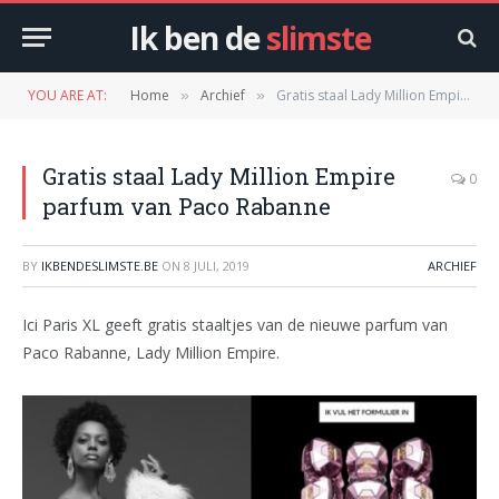
Ik ben de
slimste
YOU ARE AT:
Home
Archief
Gratis staal Lady Million Empire parfum van Paco Rabanne
»
»
Gratis staal Lady Million Empire
0
parfum van Paco Rabanne
BY
IKBENDESLIMSTE.BE
ON
8 JULI, 2019
ARCHIEF
Ici Paris XL geeft gratis staaltjes van de nieuwe parfum van
Paco Rabanne, Lady Million Empire.