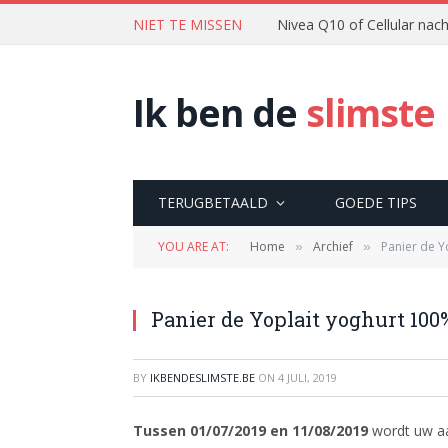
NIET TE MISSEN
Nivea Q10 of Cellular na
Ik ben de
slimste
TERUGBETAALD
GOEDE TIPS
YOU ARE AT:
Home
Archief
Panier de Y
»
»
Panier de Yoplait yoghurt 100%
BY
IKBENDESLIMSTE.BE
ON
4 JULI, 2019
Tussen 01/07/2019 en 11/08/2019
wordt uw aa