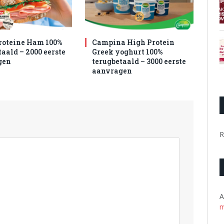
roteine Ham 100%
Campina High Protein
aald – 2000 eerste
Greek yoghurt 100%
gen
terugbetaald – 3000 eerste
aanvragen
R
A
m