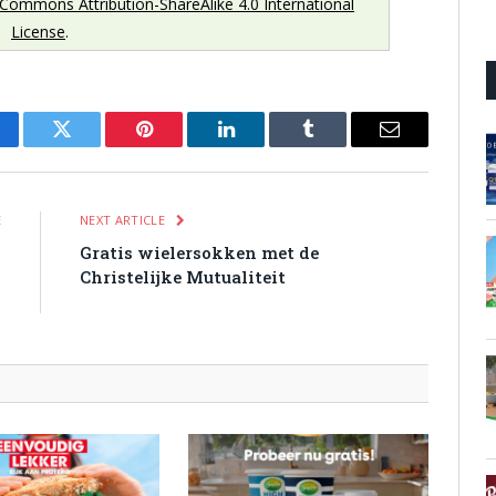
 Commons Attribution-ShareAlike 4.0 International
License
.
cebook
Twitter
Pinterest
LinkedIn
Tumblr
Email
E
NEXT ARTICLE
-
Gratis wielersokken met de
4
Christelijke Mutualiteit
!