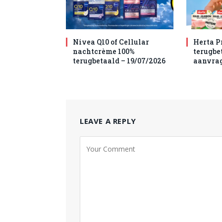
Nivea Q10 of Cellular
Herta P
nachtcrème 100%
terugbet
terugbetaald – 19/07/2026
aanvra
LEAVE A REPLY