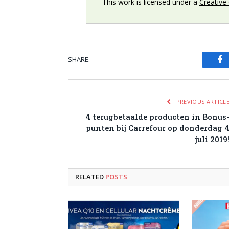
This work is licensed under a
Creative
SHARE.
Fa
PREVIOUS ARTICL
4 terugbetaalde producten in Bonus
punten bij Carrefour op donderdag 
juli 2019
RELATED
POSTS