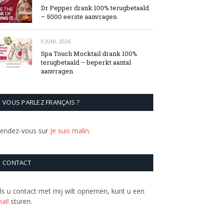
Dr Pepper drank 100% terugbetaald
– 5000 eerste aanvragen
9 JUNI, 2026
Spa Touch Mocktail drank 100%
terugbetaald – beperkt aantal
aanvragen
VOUS PARLEZ FRANÇAIS ?
endez-vous sur
Je suis malin
.
CONTACT
ls u contact met mij wilt opnemen, kunt u een
ail
sturen.