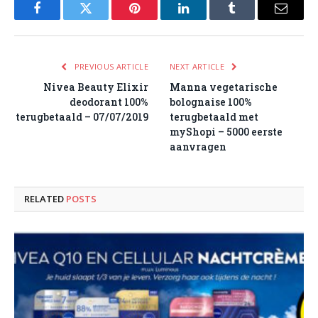
Facebook
Twitter
Pinterest
LinkedIn
Tumblr
Email
PREVIOUS ARTICLE
NEXT ARTICLE
Nivea Beauty Elixir
Manna vegetarische
deodorant 100%
bolognaise 100%
terugbetaald – 07/07/2019
terugbetaald met
myShopi – 5000 eerste
aanvragen
RELATED
POSTS