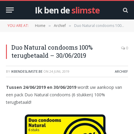
Ik ben de
slimste
YOU ARE AT:
Home
Archief
Duo Natural condooms 100% terugbetaald – 30/06/2019
»
»
Duo Natural condooms 100%
0
terugbetaald – 30/06/2019
BY
IKBENDESLIMSTE.BE
ON
24 JUNI, 2019
ARCHIEF
Tussen 24/06/2019 en 30/06/2019
wordt uw aankoop van
een pack Duo Natural condooms (6 stukken) 100%
terugbetaald!