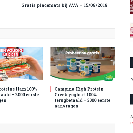
–
Gratis placemats bij AVA – 15/08/2019
n
R
roteine Ham 100%
Campina High Protein
aald – 2000 eerste
Greek yoghurt 100%
gen
terugbetaald – 3000 eerste
aanvragen
A
m