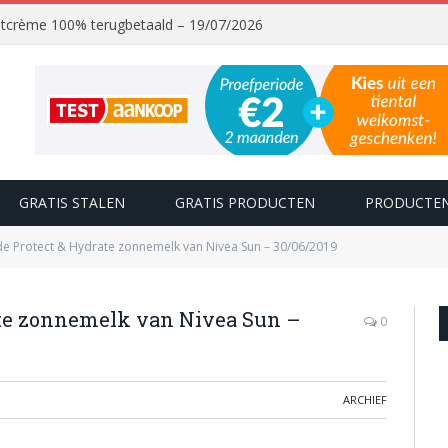
chtcrème 100% terugbetaald – 19/07/2026
GRATIS STALEN
GRATIS PRODUCTEN
PRODUCTEN
 de Protect & Hydrate zonnemelk van Nivea Sun – 30/06/2019
rate zonnemelk van Nivea Sun –
0
ARCHIEF