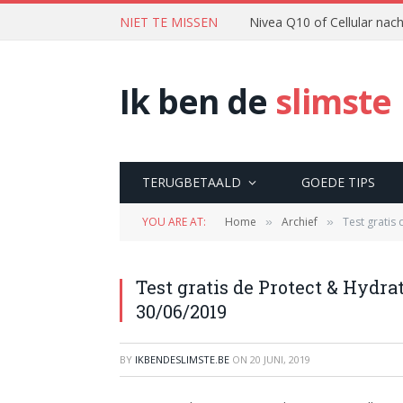
NIET TE MISSEN
Nivea Q10 of Cellular na
Ik ben de
slimste
TERUGBETAALD
GOEDE TIPS
YOU ARE AT:
Home
Archief
Test gratis
»
»
Test gratis de Protect & Hyd
30/06/2019
BY
IKBENDESLIMSTE.BE
ON
20 JUNI, 2019