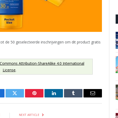
 tot de 50 geselecteerde inschrijvingen om dit product gratis
 Commons Attribution-ShareAlike 4.0 International
License
.
cebook
Twitter
Pinterest
LinkedIn
Tumblr
Email
E
NEXT ARTICLE