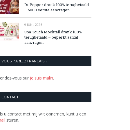
Dr Pepper drank 100% terugbetaald
– 5000 eerste aanvragen
9 JUNI, 2026
Spa Touch Mocktail drank 100%
terugbetaald – beperkt aantal
aanvragen
VOUS PARLEZ FRANÇAIS ?
endez-vous sur
Je suis malin
.
CONTACT
ls u contact met mij wilt opnemen, kunt u een
ail
sturen.