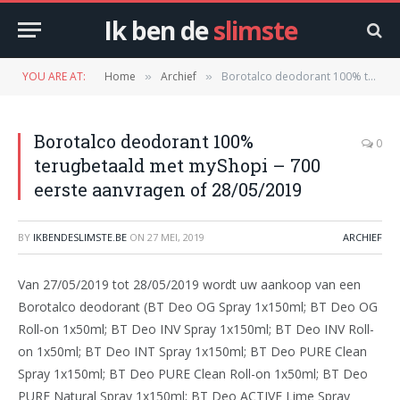
Ik ben de
slimste
YOU ARE AT:
Home
Archief
Borotalco deodorant 100% terugbetaald met myShopi – 700 eerste aanvragen of 28/05/2019
»
»
Borotalco deodorant 100%
0
terugbetaald met myShopi – 700
eerste aanvragen of 28/05/2019
BY
IKBENDESLIMSTE.BE
ON
27 MEI, 2019
ARCHIEF
Van 27/05/2019 tot 28/05/2019 wordt uw aankoop van een
Borotalco deodorant (BT Deo OG Spray 1x150ml; BT Deo OG
Roll-on 1x50ml; BT Deo INV Spray 1x150ml; BT Deo INV Roll-
on 1x50ml; BT Deo INT Spray 1x150ml; BT Deo PURE Clean
Spray 1x150ml; BT Deo PURE Clean Roll-on 1x50ml; BT Deo
PURE Natural Spray 1x150ml; BT Deo ACTIVE Lime Spray