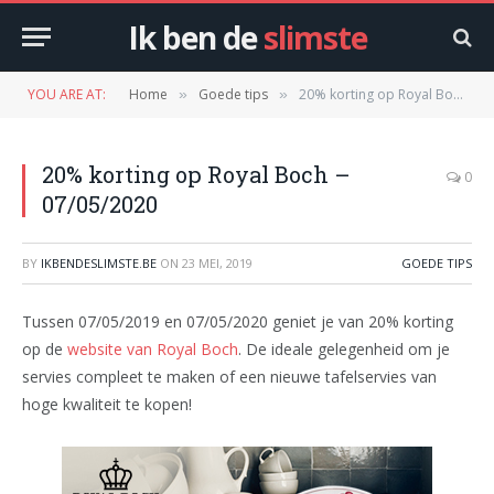
Ik ben de
slimste
YOU ARE AT:
Home
Goede tips
20% korting op Royal Boch – 07/05/2020
»
»
20% korting op Royal Boch –
0
07/05/2020
BY
IKBENDESLIMSTE.BE
ON
23 MEI, 2019
GOEDE TIPS
Tussen 07/05/2019 en 07/05/2020 geniet je van 20% korting
op de
website van Royal Boch
. De ideale gelegenheid om je
servies compleet te maken of een nieuwe tafelservies van
hoge kwaliteit te kopen!