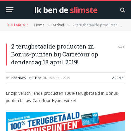
Ik ben de
slimste
YOU ARE AT:
Home
Archief
2 terugbetaalde producten in Bonus-punten bij Carrefour op donderdag 18 april 2019!
»
»
2 terugbetaalde producten in
0
Bonus-punten bij Carrefour op
donderdag 18 april 2019!
BY
IKBENDESLIMSTE.BE
ON
15 APRIL, 2019
ARCHIEF
Er zijn verschillende producten 100% terugbetaald in Bonus-
punten bij uw Carrefour Hyper winkel!