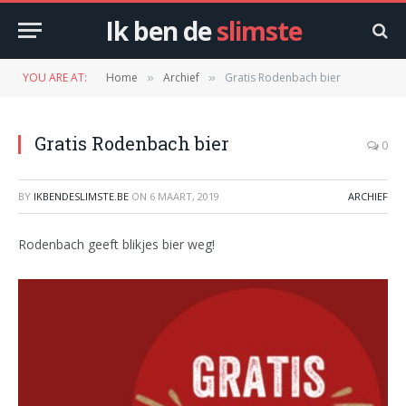
Ik ben de
slimste
YOU ARE AT:
Home
Archief
Gratis Rodenbach bier
»
»
Gratis Rodenbach bier
0
BY
IKBENDESLIMSTE.BE
ON
6 MAART, 2019
ARCHIEF
Rodenbach geeft blikjes bier weg!