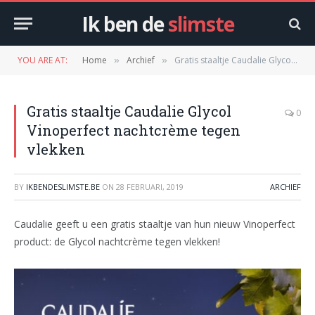
Ik ben de
slimste
YOU ARE AT:
Home
Archief
Gratis staaltje Caudalie Glycol Vinoperfect nachtcrème tegen vlekken
»
»
Gratis staaltje Caudalie Glycol
0
Vinoperfect nachtcrème tegen
vlekken
BY
IKBENDESLIMSTE.BE
ON
28 FEBRUARI, 2019
ARCHIEF
Caudalie geeft u een gratis staaltje van hun nieuw Vinoperfect
product: de Glycol nachtcrème tegen vlekken!