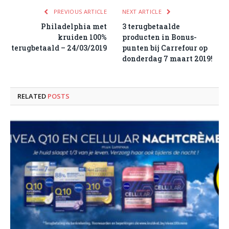
PREVIOUS ARTICLE
NEXT ARTICLE
Philadelphia met
3 terugbetaalde
kruiden 100%
producten in Bonus-
terugbetaald – 24/03/2019
punten bij Carrefour op
donderdag 7 maart 2019!
RELATED
POSTS