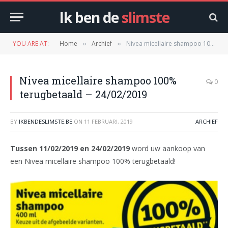
Ik ben de
slimste
YOU ARE AT:
Home
Archief
Nivea micellaire shampoo 100% terugbetaald – 24/02/2019
»
»
Nivea micellaire shampoo 100%
0
terugbetaald – 24/02/2019
BY
IKBENDESLIMSTE.BE
ON
11 FEBRUARI, 2019
ARCHIEF
Tussen 11/02/2019 en 24/02/2019
word uw aankoop van
een Nivea micellaire shampoo 100% terugbetaald!