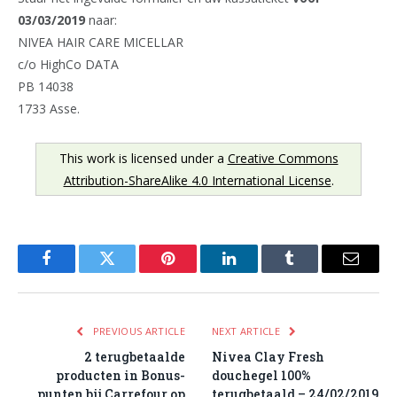
03/03/2019
naar:
NIVEA HAIR CARE MICELLAR
c/o HighCo DATA
PB 14038
1733 Asse.
This work is licensed under a
Creative Commons
Attribution-ShareAlike 4.0 International License
.
Facebook
Twitter
Pinterest
LinkedIn
Tumblr
Email
PREVIOUS ARTICLE
NEXT ARTICLE
2 terugbetaalde
Nivea Clay Fresh
producten in Bonus-
douchegel 100%
punten bij Carrefour op
terugbetaald – 24/02/2019