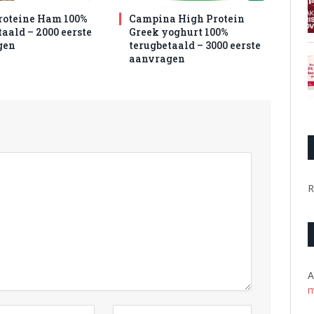
roteine Ham 100%
Campina High Protein
aald – 2000 eerste
Greek yoghurt 100%
gen
terugbetaald – 3000 eerste
aanvragen
R
A
m