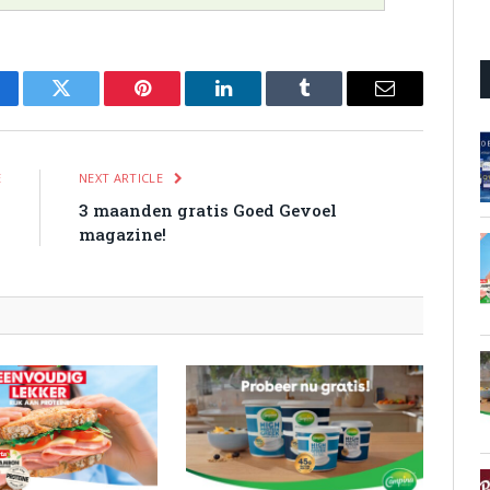
cebook
Twitter
Pinterest
LinkedIn
Tumblr
Email
E
NEXT ARTICLE
!
3 maanden gratis Goed Gevoel
magazine!