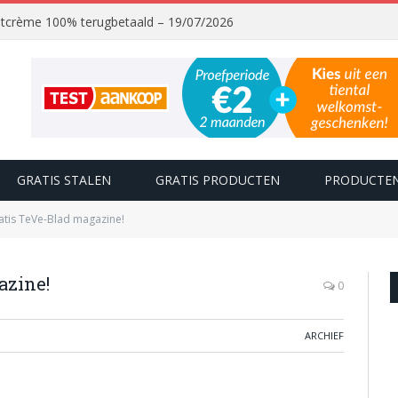
chtcrème 100% terugbetaald – 19/07/2026
GRATIS STALEN
GRATIS PRODUCTEN
PRODUCTEN
tis TeVe-Blad magazine!
azine!
0
ARCHIEF