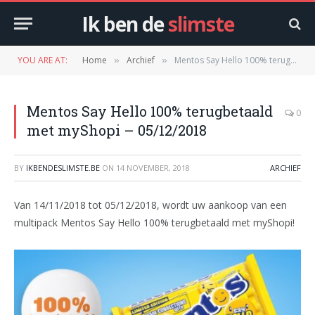
Ik ben de
slimste
YOU ARE AT:
Home
Archief
Mentos Say Hello 100% terugbetaald met myShopi – 05/12/2018
»
»
Mentos Say Hello 100% terugbetaald
0
met myShopi – 05/12/2018
BY
IKBENDESLIMSTE.BE
ON
14 NOVEMBER, 2018
ARCHIEF
Van 14/11/2018 tot 05/12/2018, wordt uw aankoop van een
multipack Mentos Say Hello 100% terugbetaald met myShopi!