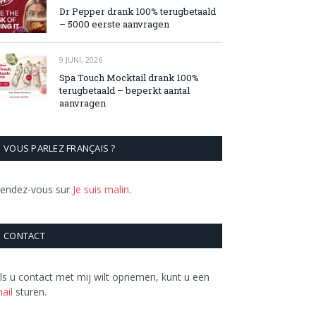
Dr Pepper drank 100% terugbetaald
– 5000 eerste aanvragen
9 JUNI, 2026
Spa Touch Mocktail drank 100%
terugbetaald – beperkt aantal
aanvragen
VOUS PARLEZ FRANÇAIS ?
endez-vous sur
Je suis malin
.
CONTACT
ls u contact met mij wilt opnemen, kunt u een
ail
sturen.