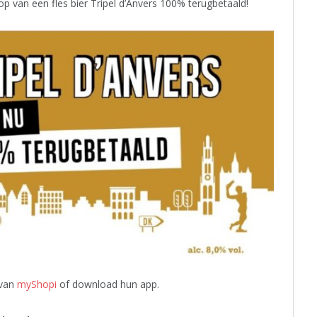
 van een fles bier Tripel d’Anvers 100% terugbetaald!
 van
myShopi
of download hun app.