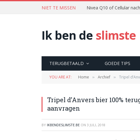
NIET TE MISSEN
Nivea Q10 of Cellular na
Ik ben de
slimste
TERUGBETAALD
GOEDE TIPS
YOU ARE AT:
Home
Archief
Tripel d’An
»
»
Tripel d’Anvers bier 100% ter
aanvragen
BY
IKBENDESLIMSTE.BE
ON
3 JULI, 2018