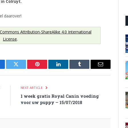
in Colruyt.
kel daarover!
 Commons Attribution-ShareAlike 4.0 International
License
.
cebook
Twitter
Pinterest
LinkedIn
Tumblr
Email
E
NEXT ARTICLE
%
1 week gratis Royal Canin voeding
8
voor uw puppy – 15/07/2018