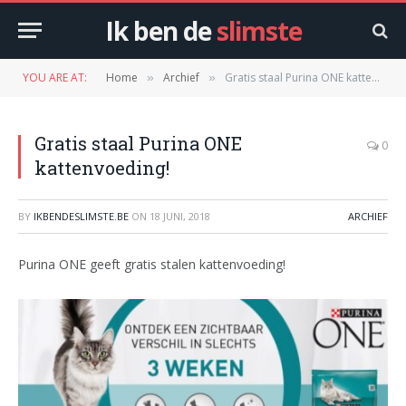
Ik ben de
slimste
YOU ARE AT:
Home
Archief
Gratis staal Purina ONE kattenvoeding!
»
»
Gratis staal Purina ONE
0
kattenvoeding!
BY
IKBENDESLIMSTE.BE
ON
18 JUNI, 2018
ARCHIEF
Purina ONE geeft gratis stalen kattenvoeding!