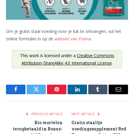
Om je gratis staal voeding voor je kat te ontvangen, vul het
online formulier in op de
website van Purina
.
This work is licensed under a
Creative Commons
Attribution-ShareAlike 4.0 International License
.
Facebook
Twitter
Pinterest
LinkedIn
Tumblr
Email
PREVIOUS ARTICLE
NEXT ARTICLE
Bio wortelen
Gratis staaltje
terugbetaald in Bonus-
voedingssupplement Red