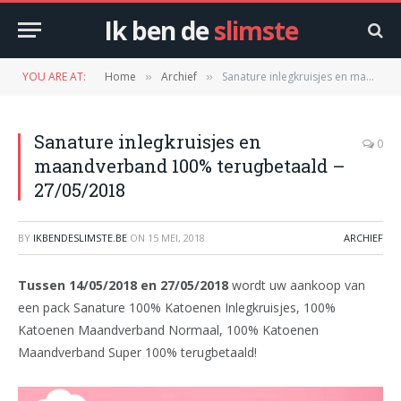
Ik ben de
slimste
YOU ARE AT:
Home
Archief
Sanature inlegkruisjes en maandverband 100% terugbetaald – 27/05/2018
»
»
Sanature inlegkruisjes en
0
maandverband 100% terugbetaald –
27/05/2018
BY
IKBENDESLIMSTE.BE
ON
15 MEI, 2018
ARCHIEF
Tussen 14/05/2018 en 27/05/2018
wordt uw aankoop van
een pack Sanature 100% Katoenen Inlegkruisjes, 100%
Katoenen Maandverband Normaal, 100% Katoenen
Maandverband Super 100% terugbetaald!