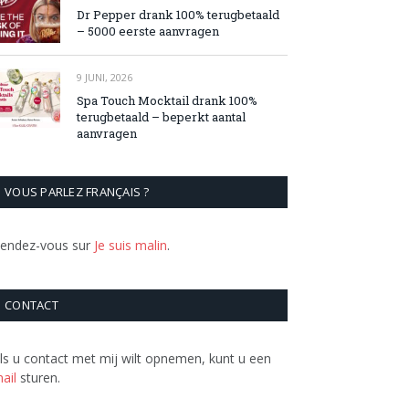
Dr Pepper drank 100% terugbetaald
– 5000 eerste aanvragen
9 JUNI, 2026
Spa Touch Mocktail drank 100%
terugbetaald – beperkt aantal
aanvragen
VOUS PARLEZ FRANÇAIS ?
endez-vous sur
Je suis malin
.
CONTACT
ls u contact met mij wilt opnemen, kunt u een
ail
sturen.