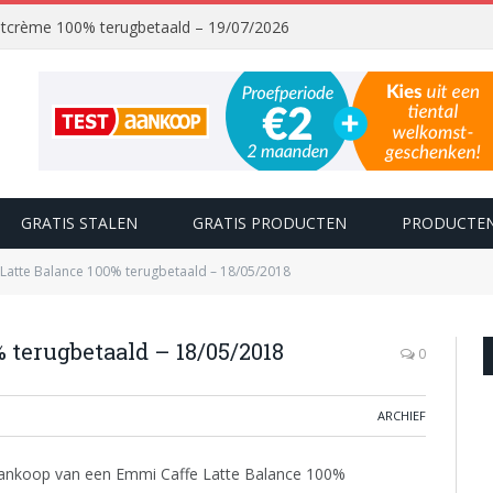
chtcrème 100% terugbetaald – 19/07/2026
GRATIS STALEN
GRATIS PRODUCTEN
PRODUCTEN
Latte Balance 100% terugbetaald – 18/05/2018
 terugbetaald – 18/05/2018
0
ARCHIEF
ankoop van een Emmi Caffe Latte Balance 100%