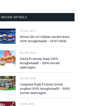
NIEUWE ARTIKELS
10 JULI, 2026
Nivea Q10 of Cellular nachtcrème
100% terugbetaald – 19/07/2026
30 JUNI, 2026
Herta Proteine Ham 100%
terugbetaald – 2000 eerste
aanvragen
30 JUNI, 2026
Campina High Protein Greek
yoghurt 100% terugbetaald – 3000
eerste aanvragen
9 JUNI, 2026