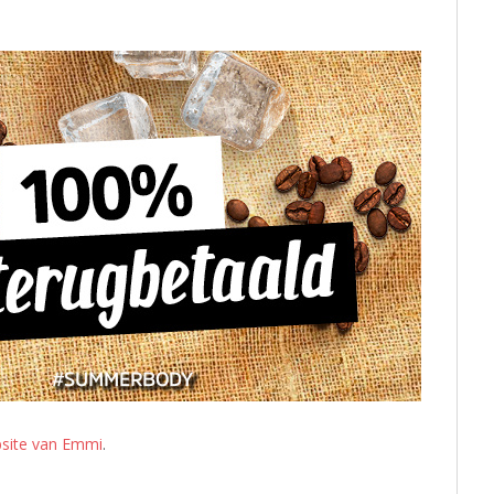
site van Emmi
.