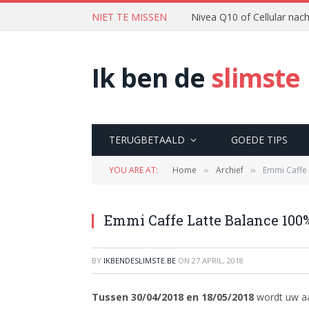
NIET TE MISSEN
Nivea Q10 of Cellular na
Ik ben de
slimste
TERUGBETAALD
GOEDE TIPS
YOU ARE AT:
Home
Archief
Emmi Caffe 
»
»
Emmi Caffe Latte Balance 100%
BY
IKBENDESLIMSTE.BE
ON
27 APRIL, 2018
Tussen 30/04/2018 en 18/05/2018
wordt uw a