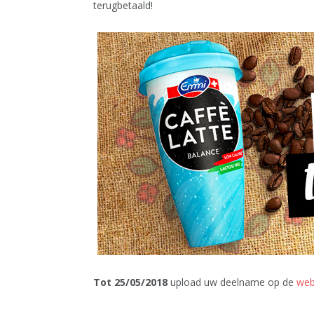
terugbetaald!
Tot 25/05/2018
upload uw deelname op de
web