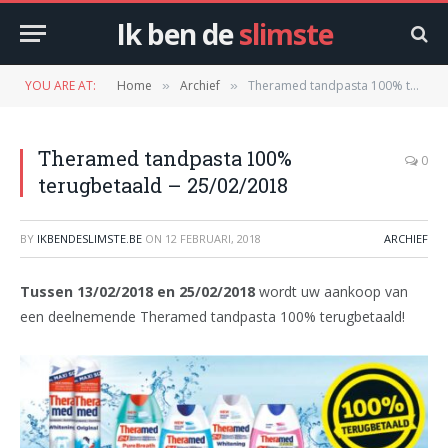
Ik ben de
slimste
YOU ARE AT:
Home
Archief
Theramed tandpasta 100% terugbetaald – 25/02/2018
»
»
Theramed tandpasta 100%
0
terugbetaald – 25/02/2018
BY
IKBENDESLIMSTE.BE
ON
12 FEBRUARI, 2018
ARCHIEF
Tussen 13/02/2018 en 25/02/2018
wordt uw aankoop van
een deelnemende Theramed tandpasta 100% terugbetaald!