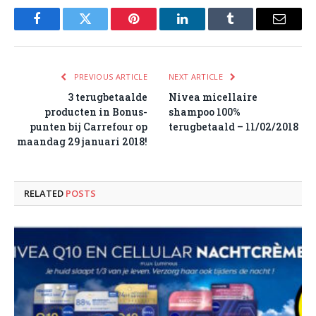
Facebook
Twitter
Pinterest
LinkedIn
Tumblr
Email
PREVIOUS ARTICLE
NEXT ARTICLE
3 terugbetaalde
Nivea micellaire
producten in Bonus-
shampoo 100%
punten bij Carrefour op
terugbetaald – 11/02/2018
maandag 29 januari 2018!
RELATED
POSTS