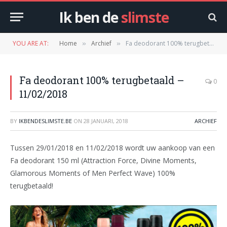
Ik ben de
slimste
YOU ARE AT:
Home
Archief
Fa deodorant 100% terugbetaald – 11/02/2018
»
»
Fa deodorant 100% terugbetaald –
0
11/02/2018
BY
IKBENDESLIMSTE.BE
ON
28 JANUARI, 2018
ARCHIEF
Tussen 29/01/2018 en 11/02/2018 wordt uw aankoop van een
Fa deodorant 150 ml (Attraction Force, Divine Moments,
Glamorous Moments of Men Perfect Wave) 100%
terugbetaald!