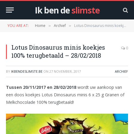
Ik ben de
slimste
YOU ARE AT:
Home
Archief
Lotus Dinosaurus minis koekjes 100% terugbetaald – 28/02/2018
»
»
Lotus Dinosaurus minis koekjes
0
100% terugbetaald – 28/02/2018
BY
IKBENDESLIMSTE.BE
ON
27 NOVEMBER, 2017
ARCHIEF
Tussen 20/11/2017 en 28/02/2018
wordt uw aankoop van
een doos koekjes Lotus Dinosaurus minis 6 x 25 g Granen of
Melkchocolade 100% terugbetaald!